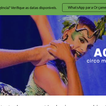
WhatsApp para Orçam
ência? Verifique as datas disponíveis.
ip to main content
Skip to navigat