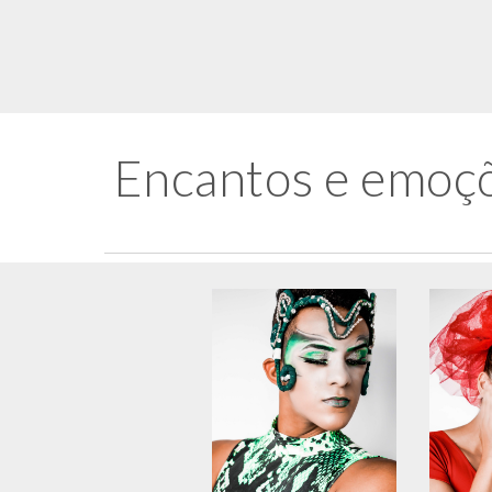
Encantos
 e emoç