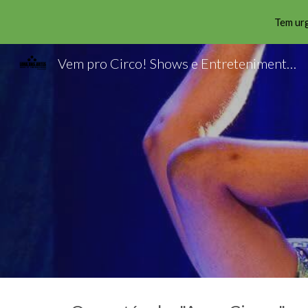
Tem urg
Sk
Vem pro Circo! Shows e Entretenimento Circenses